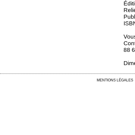
Édit
Reli
Publ
ISBN
Vous
Cont
88 6
Dime
MENTIONS LÉGALES