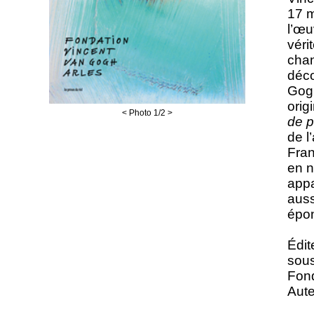
17 m
l’œu
véri
chan
déco
Gogh
orig
<
Photo
1
/2
>
de p
de l
Fran
en n
appa
auss
épon
Édit
sous
Fond
Aute