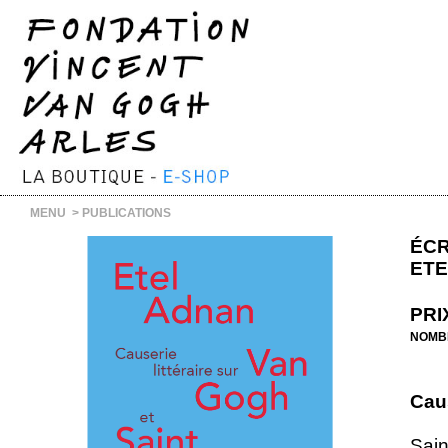
MENU
>
PUBLICATIONS
ÉCR
ETE
PRI
NOMB
Caus
Sain