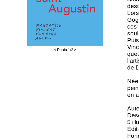
dest
Lors
Gogh
ces 
soul
Pui
Vinc
<
Photo
1
/2
>
ques
l’ar
de D
Née 
pein
en a
Aute
Desc
5 ill
Édit
Fond