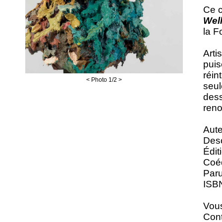
Ce c
Well
la F
Arti
puise
réin
<
Photo
1
/2
>
seul
dess
reno
Aute
Desc
Édit
Coéd
Paru
ISBN
Vous
Cont