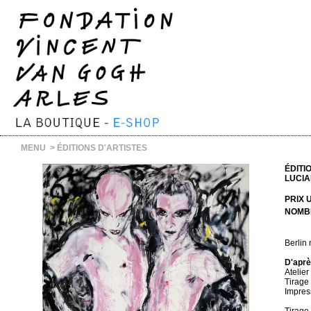
MENU
>
ÉDITIONS D'ARTISTES
ÉDITI
LUCIA
PRIX U
NOMB
Berlin 
D'aprè
Atelie
Tirage
Impres