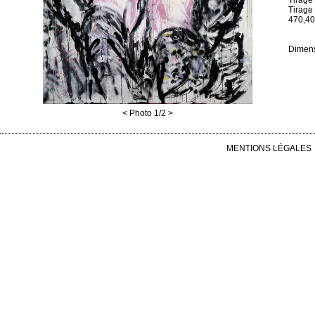
Tirage
Tirage
470,40
Dimens
<
Photo
1
/2
>
MENTIONS LÉGALES