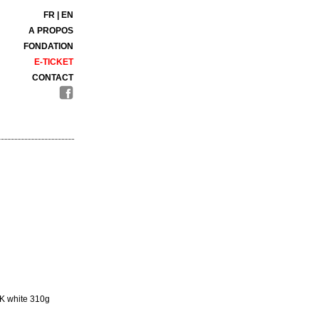
FR
|
EN
A PROPOS
FONDATION
E-TICKET
CONTACT
K white 310g